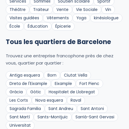
Services
Sommeil
Soutien scolaire
Sportif
Théâtre
Traiteur
Vente
Vie Sociale
Vin
Visites guidées
Vêtements
Yoga
kinésiologue
École
Éducation
Épicerie
Tous les quartiers de Barcelone
Trouvez une entreprise francophone près de chez
vous, quartier par quartier :
Antiga esquera
Born
Ciutat Vella
Dreta de l'Eixample
Eixample
Fort Pienc
Gràcia
Gòtic
Hospitalet de Llobregat
Les Corts
Nova esquera
Raval
Sagrada Familia
Sant Andreu
Sant Antoni
Sant Martí
Sants-Montjuïc
Sarrià-Sant Gervasi
Universitat