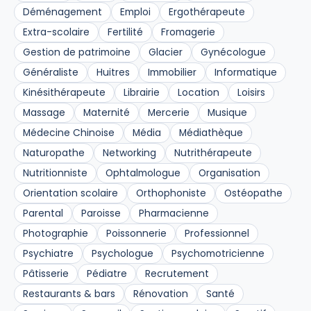
Déménagement
Emploi
Ergothérapeute
Extra-scolaire
Fertilité
Fromagerie
Gestion de patrimoine
Glacier
Gynécologue
Généraliste
Huitres
Immobilier
Informatique
Kinésithérapeute
Librairie
Location
Loisirs
Massage
Maternité
Mercerie
Musique
Médecine Chinoise
Média
Médiathèque
Naturopathe
Networking
Nutrithérapeute
Nutritionniste
Ophtalmologue
Organisation
Orientation scolaire
Orthophoniste
Ostéopathe
Parental
Paroisse
Pharmacienne
Photographie
Poissonnerie
Professionnel
Psychiatre
Psychologue
Psychomotricienne
Pâtisserie
Pédiatre
Recrutement
Restaurants & bars
Rénovation
Santé