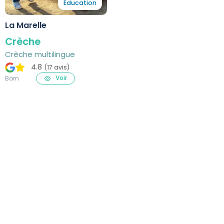
Éducation
La Marelle
Crèche
Crèche multilingue
4.8
(17 avis)
Voir
Born