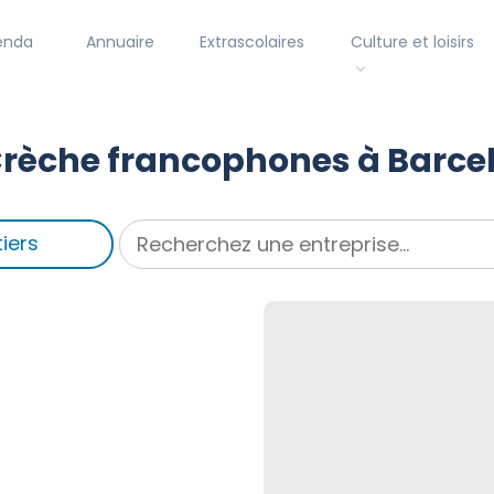
enda
Annuaire
Extrascolaires
Culture et loisirs
rèche francophones à Barce
iers