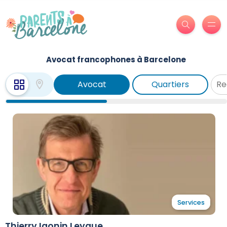
Avocat francophones à Barcelone
Avocat
Quartiers
Services
Avocat
Thierry Igonin Leygue