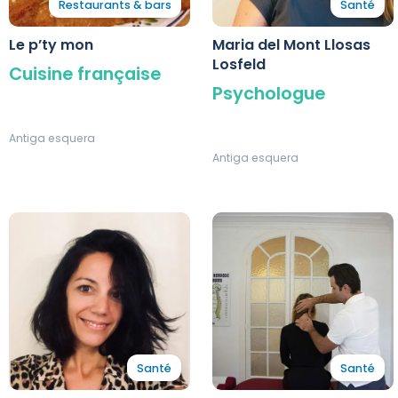
Restaurants & bars
Santé
Le p’ty mon
Maria del Mont Llosas
Losfeld
Cuisine française
Psychologue
Antiga esquera
Antiga esquera
Santé
Santé