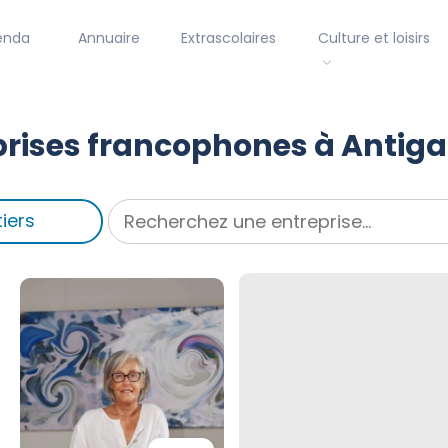
enda
Annuaire
Extrascolaires
Culture et loisirs
prises francophones à Antig
iers