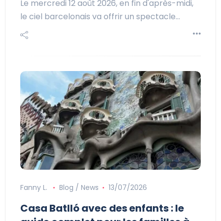
Le mercredi 12 août 2026, en fin d'après-midi,
le ciel barcelonais va offrir un spectacle…
Fanny L.
Blog / News
13/07/2026
Casa Batlló avec des enfants : le