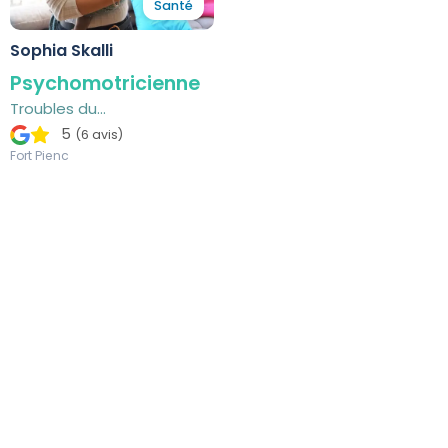
Santé
Sophia Skalli
Psychomotricienne
Troubles du
développement, retards
5
(6 avis)
psychomoteurs
Fort Pienc