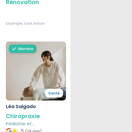
Rénovation
Eixample, Sant Antoni
Membre
Santé
Léa Salgado
Chiropraxie
Pédiatrie et
accompagnement de la
5
(24 avis)