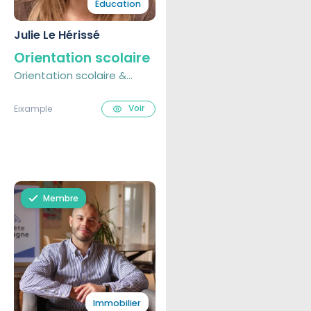
Éducation
Julie Le Hérissé
Orientation scolaire
Orientation scolaire &
reconversion
professionnelle
Voir
Eixample
Membre
Immobilier