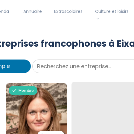
enda
Annuaire
Extrascolaires
Culture et loisirs
treprises francophones à Ei
mple
Membre