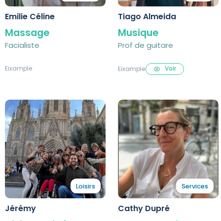
Emilie Céline
Tiago Almeida
Massage
Musique
Facialiste
Prof de guitare
Eixample
Voir
Eixample
Loisirs
Services
Jérémy
Cathy Dupré