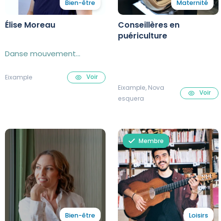
Bien-être
Maternité
Élise Moreau
Conseillères en
puériculture
Danse mouvement
thérapeute
Voir
Eixample
Eixample, Nova
Voir
esquera
Membre
Bien-être
Loisirs