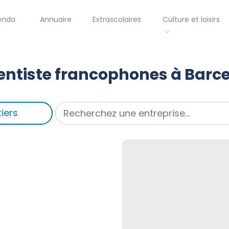
enda
Annuaire
Extrascolaires
Culture et loisirs
entiste francophones à Barc
iers