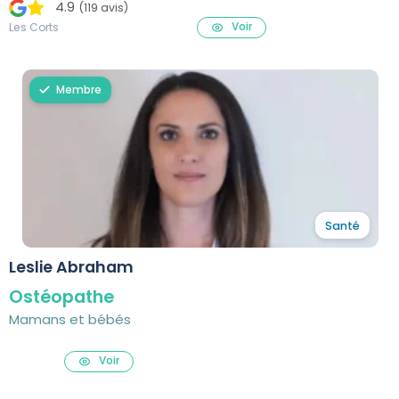
4.9
(119 avis)
Voir
Les Corts
Membre
Santé
Leslie Abraham
Ostéopathe
Mamans et bébés
Voir