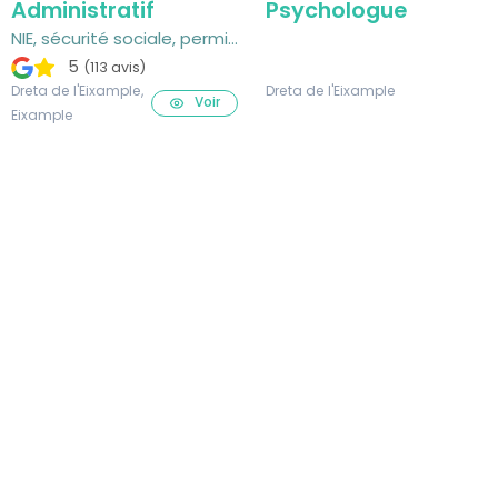
Administratif
Psychologue
NIE, sécurité sociale, permis
de conduire...
5
(113 avis)
Dreta de l'Eixample,
Dreta de l'Eixample
Voir
Eixample