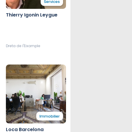
Services
Avocat
Thierry Igonin Leygue
Dreta de l'Eixample
Immobilier
Loca Barcelona