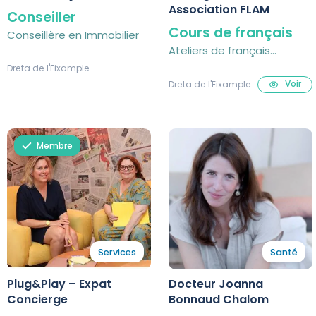
Association FLAM
Conseiller
Cours de français
Conseillère en Immobilier
Ateliers de français
ludiques pour enfants
Dreta de l'Eixample
Voir
Dreta de l'Eixample
Membre
Services
Santé
Plug&Play – Expat
Docteur Joanna
Concierge
Bonnaud Chalom