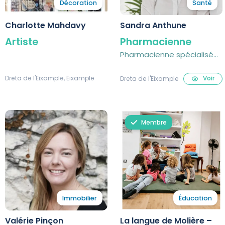
Décoration
Santé
Charlotte Mahdavy
Sandra Anthune
Artiste
Pharmacienne
Pharmacienne spécialisée
en santé intégrative
Dreta de l'Eixample, Eixample
Voir
Dreta de l'Eixample
Membre
Immobilier
Éducation
Valérie Pinçon
La langue de Molière –