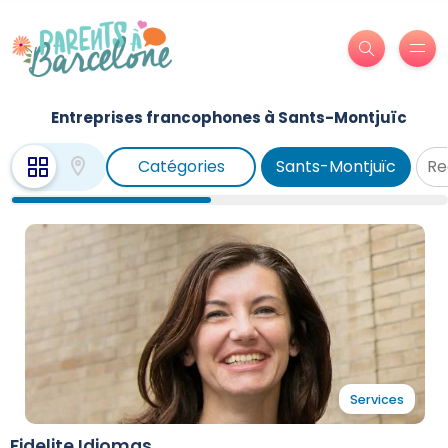
Entreprises francophones à Sants-Montjuïc
Catégories
Sants-Montjuïc
Services
Fidelite Idiomas