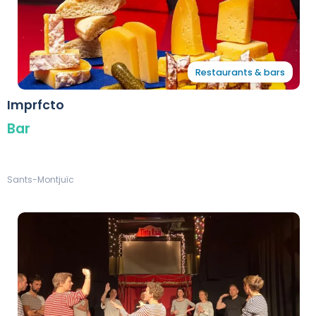
Restaurants & bars
Imprfcto
Bar
Sants-Montjuïc