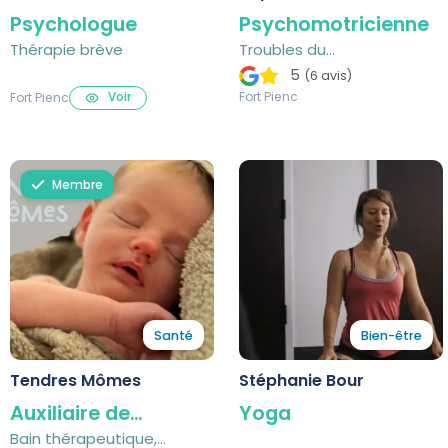
Psychologue
Psychomotricienne
Thérapie brève
Troubles du
développement, retards
5
(6 avis)
psychomoteurs
Fort Pienc
Voir
Fort Pienc
Membre
Santé
Bien-être
Tendres Mômes
Stéphanie Bour
Auxiliaire de
Yoga
puériculture
Bain thérapeutique,