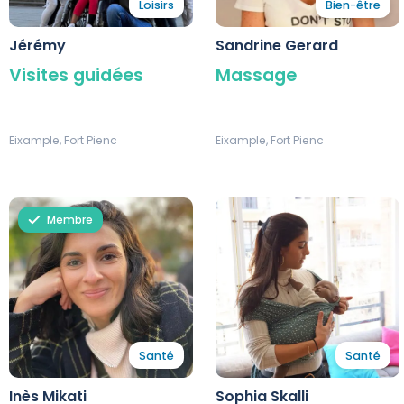
Loisirs
Bien-être
Jérémy
Sandrine Gerard
Visites guidées
Massage
Eixample, Fort Pienc
Eixample, Fort Pienc
Membre
Santé
Santé
Inès Mikati
Sophia Skalli