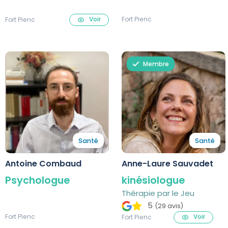
massage Rebozo...
Fort Pienc
Voir
Fort Pienc
Membre
Santé
Santé
Antoine Combaud
Anne-Laure Sauvadet
Psychologue
kinésiologue
Thérapie par le Jeu
5
(29 avis)
Fort Pienc
Voir
Fort Pienc