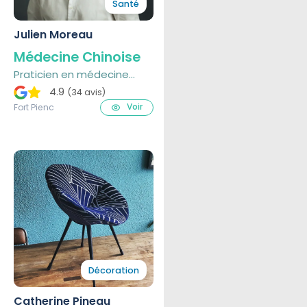
Santé
Julien Moreau
Médecine Chinoise
Praticien en médecine
traditionnelle chinoise
4.9
(34 avis)
Voir
Fort Pienc
Décoration
Catherine Pineau