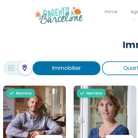
Home
Ag
Im
Immobilier
Quart
Membre
Membre