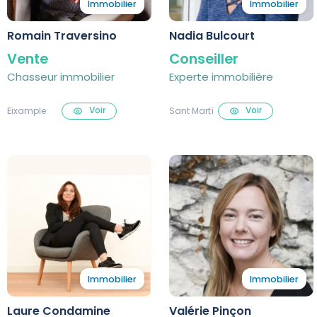
Immobilier
Immobilier
Romain Traversino
Nadia Bulcourt
Vente
Conseiller
Chasseur immobilier
Experte immobilière
Voir
Voir
Eixample
Sant Martí
Immobilier
Immobilier
Laure Condamine
Valérie Pinçon