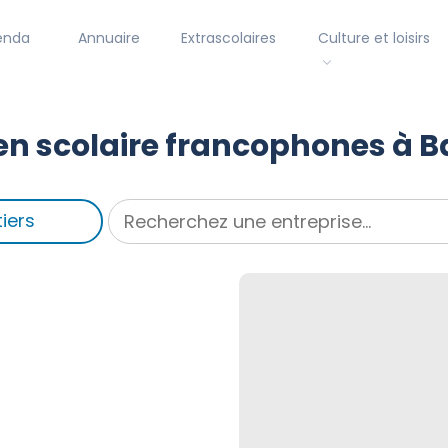
enda
Annuaire
Extrascolaires
Culture et loisirs
en scolaire francophones à B
iers