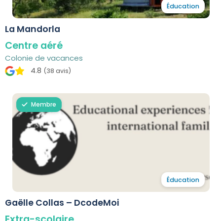
Éducation
La Mandorla
Centre aéré
Colonie de vacances
4.8
(38 avis)
Membre
Éducation
Gaëlle Collas – DcodeMoi
Extra-scolaire