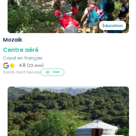
Éducation
Mozaik
Centre aéré
Casal en français
4.8
(22 avis)
Voir
Sarrià-Sant Gervasi