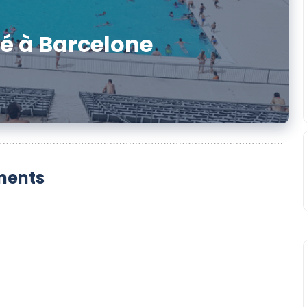
té à Barcelone
ments