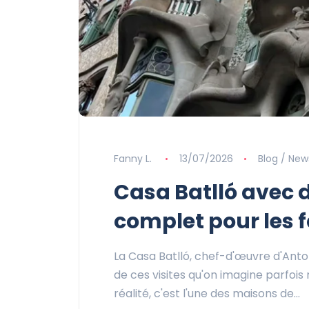
Fanny L.
13/07/2026
Blog / New
Casa Batlló avec d
complet pour les 
La Casa Batlló, chef-d'œuvre d'Anton
de ces visites qu'on imagine parfois
réalité, c'est l'une des maisons de…