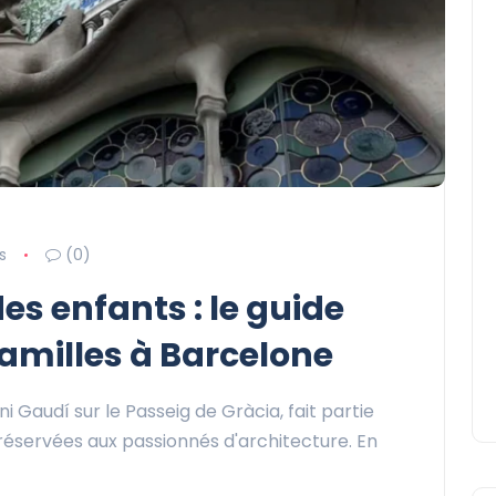
s
(0)
es enfants : le guide
familles à Barcelone
i Gaudí sur le Passeig de Gràcia, fait partie
 réservées aux passionnés d'architecture. En