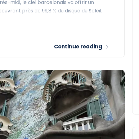
ès-midi, le ciel barcelonais va offrir un
couvrant près de 99,8 % du disque du Soleil.
Continue reading