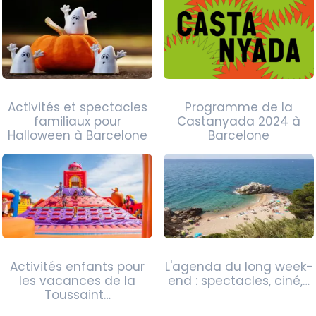
Activités et spectacles
Programme de la
familiaux pour
Castanyada 2024 à
Halloween à Barcelone
Barcelone
Activités enfants pour
L'agenda du long week-
les vacances de la
end : spectacles, ciné,…
Toussaint…