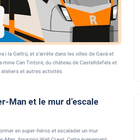
a i la Geltrú, et s’arrête dans les villes de Gavà et
 la mine Can Tintoré, du château de Castelldefels et
teliers et autres activités.
er-Man et le mur d’escale
former en super-héros et escalader un mur
der-Man: Amazing Wall Crawl. Cette événement