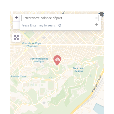
+
−
Press Enter key to search