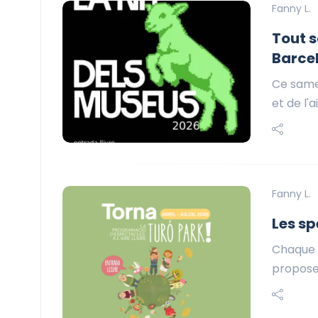
Fanny L.
Tout s
Barce
Ce same
et de l'
Fanny L.
Les sp
Chaque s
propose