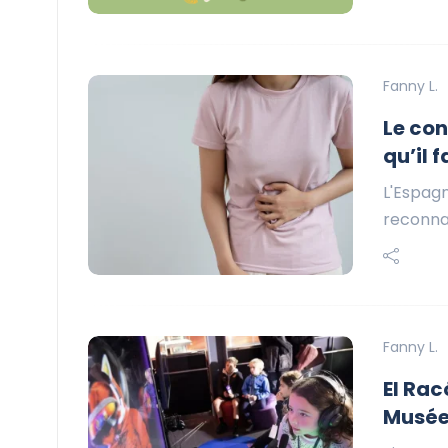
Fanny L.
Le con
qu’il 
L'Espagn
reconnaî
Fanny L.
El Rac
Musée