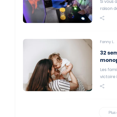
Si vous 
raison d
Fanny L.
32 sem
monop
Les fam
victoire
Plus 