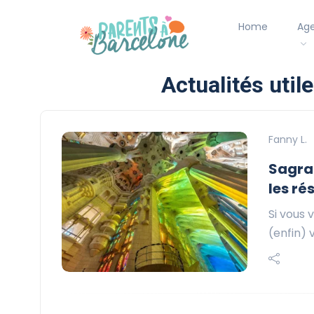
Home
Ag
Actualités util
Fanny L.
Sagrad
les ré
Si vous 
(enfin) 