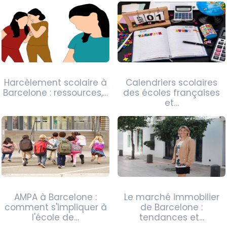
Harcèlement scolaire à
Calendriers scolaires
Barcelone : ressources,…
des écoles françaises
et…
AMPA à Barcelone :
Le marché immobilier
comment s'impliquer à
de Barcelone :
l'école de…
tendances et…