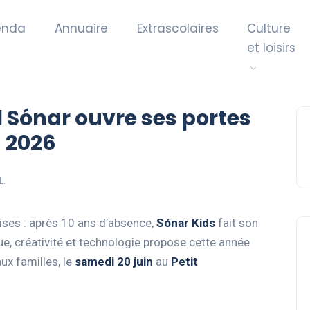
enda
Annuaire
Extrascolaires
Culture
et loisirs
al Sónar ouvre ses portes
n 2026
L.
ises : après 10 ans d’absence,
Sónar Kids
fait son
ue, créativité et technologie propose cette année
ux familles, le
samedi 20 juin
au
Petit