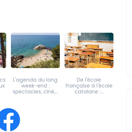
rcs
L'agenda du long
De l'école
ux
week-end :
française à l'école
spectacles, ciné,…
catalane :…