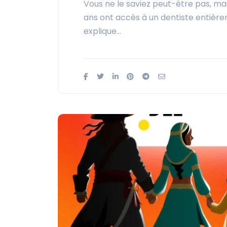
Vous ne le saviez peut-être pas, ma
ans ont accès à un dentiste entièrem
explique…