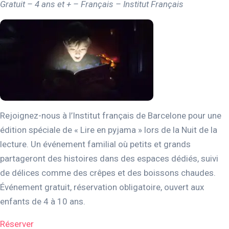
Gratuit – 4 ans et + – Français – Institut Français
Rejoignez-nous à l’Institut français de Barcelone pour une
édition spéciale de « Lire en pyjama » lors de la Nuit de la
lecture. Un événement familial où petits et grands
partageront des histoires dans des espaces dédiés, suivi
de délices comme des crêpes et des boissons chaudes.
Événement gratuit, réservation obligatoire, ouvert aux
enfants de 4 à 10 ans.
Réserver