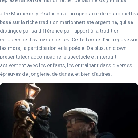
représentation de marionnette : De Marineros y Piratas.
« De Marineros y Piratas » est un spectacle de marionnettes
basé sur la riche tradition marionnettiste argentine, qui se
distingue par sa différence par rapport à la tradition
européenne des marionnettes. Cette forme d’art repose sur
les mots, la participation et la poésie. De plus, un clown
présentateur accompagne le spectacle et interagit
activement avec les enfants, les entraînant dans diverses
épreuves de jonglerie, de danse, et bien d’autres.