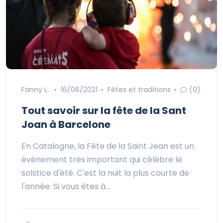
Fanny L.
16/06/2021
Fêtes et traditions
(0)
Tout savoir sur la fête de la Sant
Joan à Barcelone
En Catalogne, la Fête de la Saint Jean est un
événement très important qui célébre le
solstice d'été. C'est la nuit la plus courte de
l'année. Si vous êtes à…