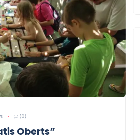
ws
(0)
tis Oberts”