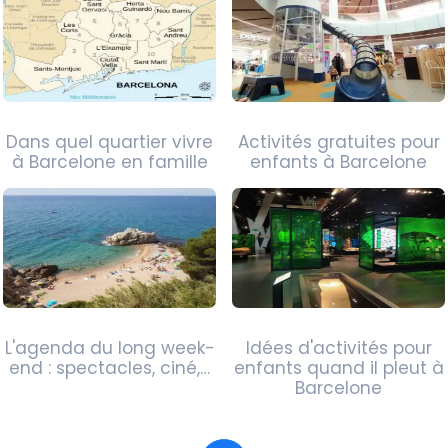
Dans quel quartier vivre
Activités gratuites pour
à Barcelone en famille
enfants à Barcelone
L'agenda du long week-
Idées d'activités pour
end : spectacles, ciné,…
enfants quand il pleut à
Barcelone