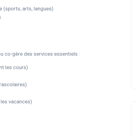
e (sports, arts, langues)
)
 co-gère des services essentiels :
nt les cours)
rascolaires)
 les vacances)