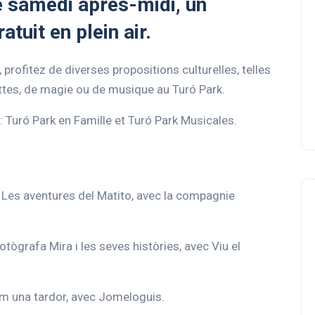
e samedi après-midi, un
tuit en plein air.
rofitez de diverses propositions culturelles, telles
ttes, de magie ou de musique au Turó Park.
: Turó Park en Famille et Turó Park Musicales.
Les aventures del Matito, avec la compagnie
ògrafa Mira i les seves històries, avec Viu el
’m una tardor, avec Jomeloguis.