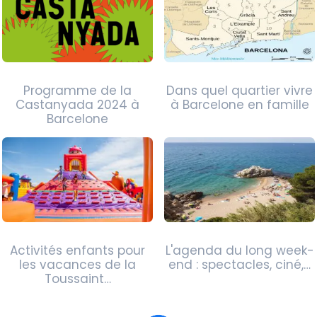
Programme de la
Dans quel quartier vivre
Castanyada 2024 à
à Barcelone en famille
Barcelone
Activités enfants pour
L'agenda du long week-
les vacances de la
end : spectacles, ciné,…
Toussaint…