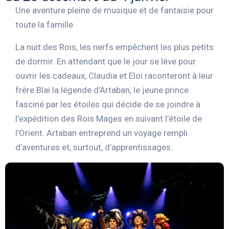
Une aventure pleine de musique et de fantaisie pour
toute la famille
La nuit des Rois, les nerfs empêchent les plus petits
de dormir. En attendant que le jour se lève pour
ouvrir les cadeaux, Claudia et Eloi raconteront à leur
frère Blai la légende d’Artaban, le jeune prince
fasciné par les étoiles qui décide de se joindre à
l’expédition des Rois Mages en suivant l’étoile de
l’Orient. Artaban entreprend un voyage rempli
d’aventures et, surtout, d’apprentissages.