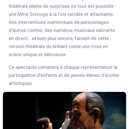
théâtrale pleine de surprises où tout est possible :
une Mme Scrooge à la fois terrible et attachante,
des interventions inattendues de personnages
d’autres contes, des numéros musicaux délirants
en direct… et bien plus encore, faisant de cette
version théâtrale du brillant conte une mise en
scène unique et délicieuse.
Ce spectacle comptera à chaque représentation la
participation d’enfants et de jeunes élèves d’écoles
artistiques.