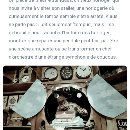
nous invite à visiter son atelier, une horlogerie où
curieusement le temps semble s’être arrêté. Klaus
ne parle pas : il dit seulement ‘tempus’, mais il se
débrouille pour raconter l’histoire des horloges,
montrer que réparer une pendule peut finir par être
une scène amusante ou se transformer en chef
d’orchestre d’une étrange symphonie de coucous.