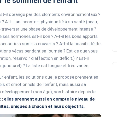
 le sommeil de l’enfant
 ? Est-il dérangé par des éléments environnementaux ?
) ? A-t-il un inconfort physique lié à sa santé (peau,
n de traverser une phase de développement intense ?
de ses hormones est-il bon ? A-t-il les bons apports
ensoriels sont-ils couverts ? A-t-il la possibilité de
motions vécus pendant sa journée ? Est-ce que vous
tion, réservoir d’affection en déficit.) ? Est-il
njoncturel) ? La liste est longue et très variée.
r enfant, les solutions que je propose prennent en
ls et émotionnels de l’enfant, mais aussi sa
 développement (son âge), son histoire depuis le
t : elles prennent aussi en compte le niveau de
cultés, uniques à chacun et leurs objectifs.