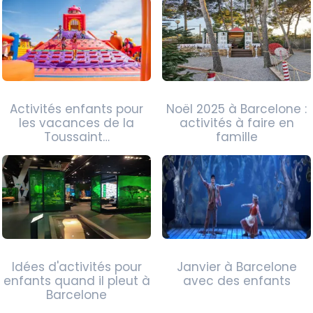
Activités enfants pour
Noël 2025 à Barcelone :
les vacances de la
activités à faire en
Toussaint…
famille
Idées d'activités pour
Janvier à Barcelone
enfants quand il pleut à
avec des enfants
Barcelone