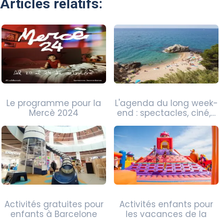
Articles relatifs:
Le programme pour la
L'agenda du long week-
Mercè 2024
end : spectacles, ciné,…
Activités gratuites pour
Activités enfants pour
enfants à Barcelone
les vacances de la