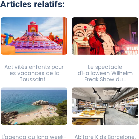
Articles relatifs:
Activités enfants pour
Le spectacle
les vacances de la
d'Halloween Wilhelm
Toussaint…
Freak Show du…
L'agenda du long week-
Abitare Kids Barcelone,