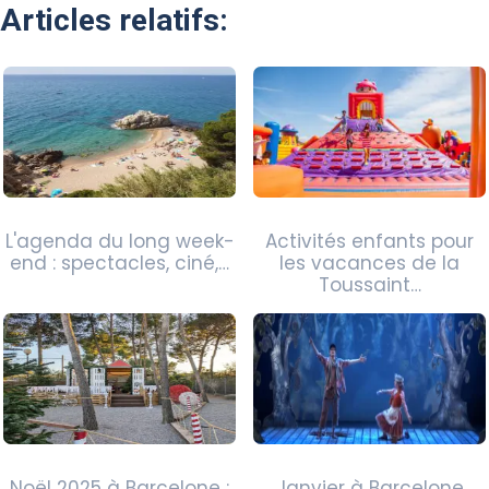
Articles relatifs:
L'agenda du long week-
Activités enfants pour
end : spectacles, ciné,…
les vacances de la
Toussaint…
Noël 2025 à Barcelone :
Janvier à Barcelone