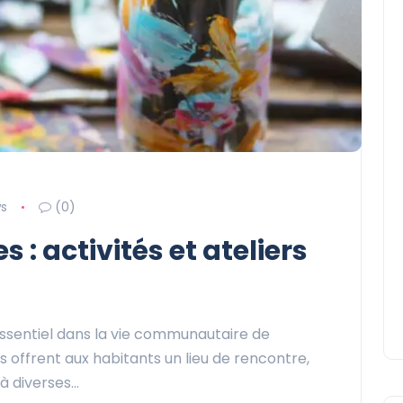
ws
(0)
s : activités et ateliers
 essentiel dans la vie communautaire de
 offrent aux habitants un lieu de rencontre,
 à diverses…