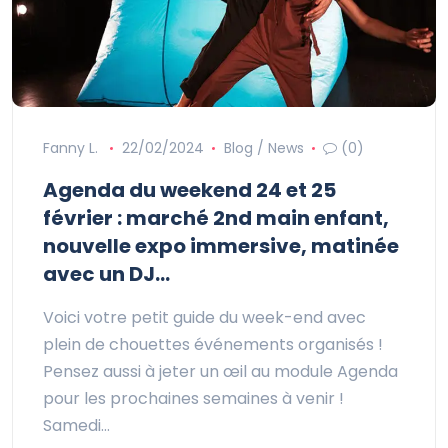
Fanny L.
22/02/2024
Blog / News
(0)
Agenda du weekend 24 et 25
février : marché 2nd main enfant,
nouvelle expo immersive, matinée
avec un DJ…
Voici votre petit guide du week-end avec
plein de chouettes événements organisés !
Pensez aussi à jeter un œil au module Agenda
pour les prochaines semaines à venir !
Samedi…