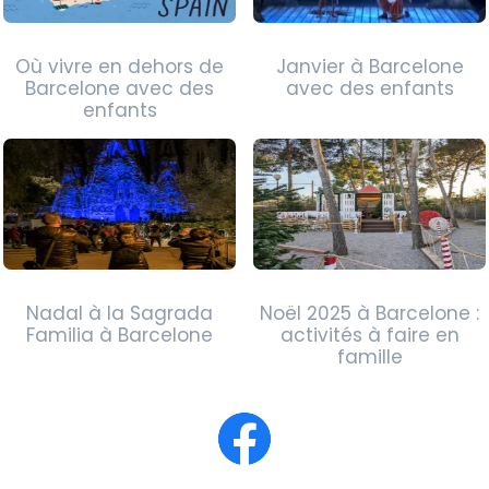
Où vivre en dehors de
Janvier à Barcelone
Barcelone avec des
avec des enfants
enfants
Nadal à la Sagrada
Noël 2025 à Barcelone :
Familia à Barcelone
activités à faire en
famille