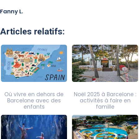
Fanny L.
Articles relatifs:
Où vivre en dehors de
Noël 2025 à Barcelone :
Barcelone avec des
activités à faire en
enfants
famille