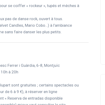
 pour se coiffer « rockeur », tupés et mèches à
 aux pas de danse rock, ouvert à tous.
elvet Candles, Mario Cobo…) à l’ambiance
me sans faire danser les plus petits.
sc Ferrer i Guàrdia, 6-8, Montjuïc
e 10h à 20h
plupart sont gratuites ; certains spectacles ou
r de 6 à 9 €), à réserver en ligne
hent « Reserva de entradas disponible
sponible) mieux vaut consulter le site