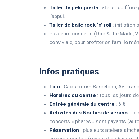
Taller de peluquería
: atelier coiffure
l’appui.
Taller de baile rock ‘n’ roll
: initiation
Plusieurs concerts (Doc & the Mads, V
conviviale, pour profiter en famille mê
Infos pratiques
Lieu
: CaixaForum Barcelona, Av. France
Horaires du centre
: tous les jours d
Entrée générale du centre
: 6 €
Activités des Noches de verano
: la 
concerts « phares » sont payants (autou
Réservation
: plusieurs ateliers affic
próximamente » (réservation bientôt di