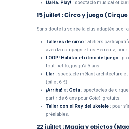
Ual·la. Play!
: spectacle musical et bur
15 juillet : Circo y juego (Cirque
Sans doute la soirée la plus adaptée aux fa
Talleres de circo
: ateliers participat
avec la compagnie Los Herrerita, pour t
LOOP! Habitar el ritmo del juego
: pro
tout-petits, jusqu’à 5 ans.
Llar
: spectacle mêlant architecture et 
(billet 6 €).
¡Arriba!
et
Gota
: spectacles de cirque
partir de 6 ans pour
Gota
), gratuits.
Taller con el Rey del ukelele
: pour s’
préalables.
22 juillet : Magia y objetos (Mag