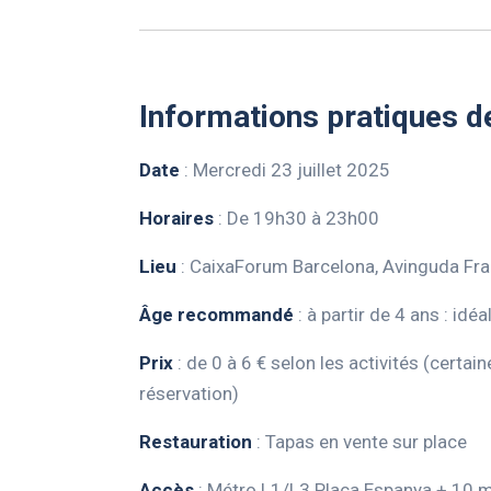
Informations pratiques de
Date
: Mercredi 23 juillet 2025
Horaires
: De 19h30 à 23h00
Lieu
: CaixaForum Barcelona, Avinguda Fran
Âge recommandé
: à partir de 4 ans : idéa
Prix
: de 0 à 6 € selon les activités (certai
réservation)
Restauration
: Tapas en vente sur place
Accès
: Métro L1/L3 Plaça Espanya + 10 m