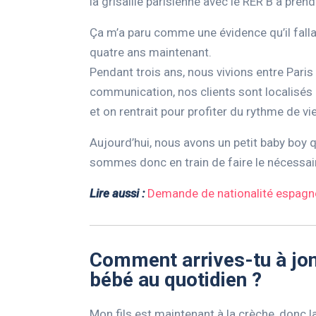
la grisaille parisienne avec le RER B à prend
Ça m’a paru comme une évidence qu’il fallait 
quatre ans maintenant.
Pendant trois ans, nous vivions entre Paris
communication, nos clients sont localisés e
et on rentrait pour profiter du rythme de vi
Aujourd’hui, nous avons un petit baby boy q
sommes donc en train de faire le nécessair
Lire aussi :
Demande de nationalité espagno
Comment arrives-tu à jong
bébé au quotidien ?
Mon fils est maintenant à la crèche, donc l