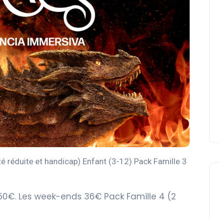
té réduite et handicap) Enfant (3-12) Pack Famille 3
,50€. Les week-ends 36€ Pack Famille 4 (2