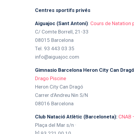
Centres sportifs privés
Aiguajoc (Sant Antoni)
:
Cours de Natation 
C/ Comte Borrell, 21-33
08015 Barcelona
Tel. 93 443 03 35
info@aiguajoc.com
Gimnasio Barcelona Heron City Can Dragó
Drago Piscine
Heron City Can Dragó
Carrer d’Andreu Nin S/N
08016 Barcelona
Club Natació Atlètic (Barceloneta):
CNAB –
Plaça del Mar s/n ·
[t] 93 221 00 10