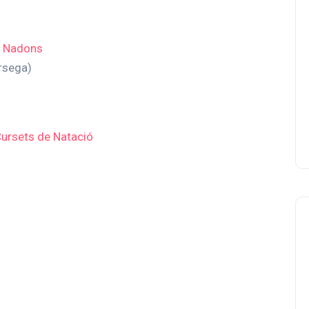
ó Nadons
rsega)
ursets de Natació