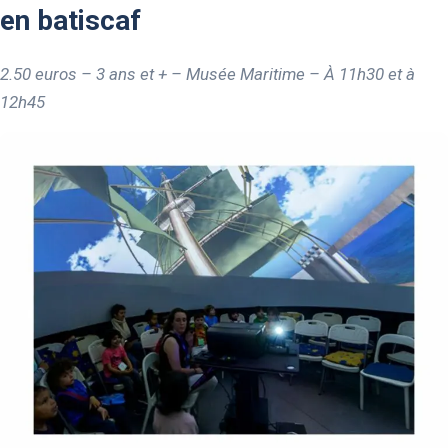
en batiscaf
2.50 euros – 3 ans et + – Musée Maritime – À 11h30 et à
12h45