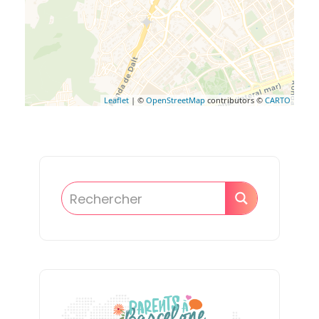
Leaflet
| ©
OpenStreetMap
contributors ©
CARTO