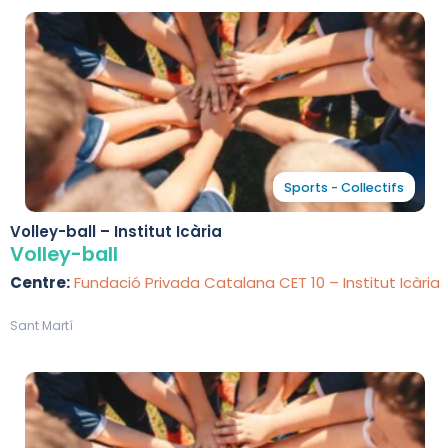
Sports - Collectifs
Volley-ball – Institut Icària
Volley-ball
Centre:
Fundació Privada Catalana CET 10 – Institut Icària
Sant Martí