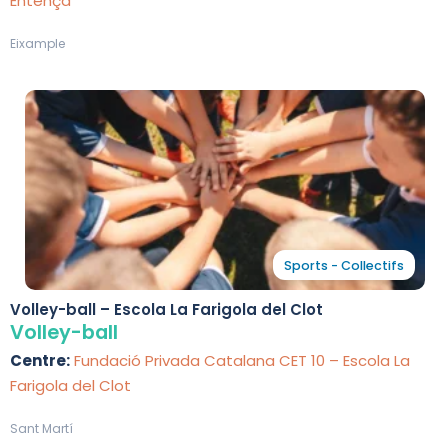
Entença
Eixample
Sports - Collectifs
Volley-ball – Escola La Farigola del Clot
Volley-ball
Centre:
Fundació Privada Catalana CET 10 – Escola La
Farigola del Clot
Sant Martí